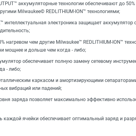
UTPUT™ аккумуляторные технологии обеспечивают до 50%
другими Milwaukee© REDLITHIUM-ION™ технологиями;
™ интеллектуальная электроника защищает аккумулятор о
дительность;
% нагревом чем другие Milwaukee™ REDLITHIUM-ION™ техно
и мощнее и дольше чем когда - либо;
мулятор обеспечивает полную замену сетевому инструме
а - либо;
металлическим каркасом и амортизирующими сепараторам
ных вибраций или падений;
овня заряда позволяет максимально эффективно использ
 каждой ячейки обеспечивает оптимальный заряд и разр