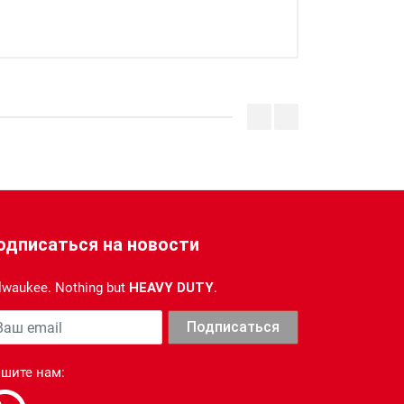
одписаться на новости
lwaukee. Nothing but
HEAVY DUTY
.
ша почта
Подписаться
шите нам: