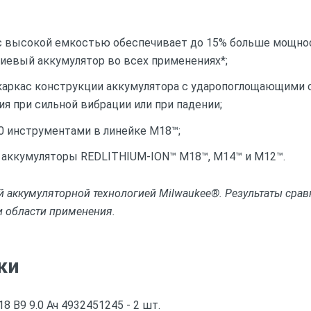
с высокой емкостью обеспечивает до 15% больше мощнос
тиевый аккумулятор во всех применениях*;
каркас конструкции аккумулятора с ударопоглощающими
я при сильной вибрации или при падении;
0 инструментами в линейке М18™;
е аккумуляторы REDLITHIUM-ION™ M18™, M14™ и M12™.
 аккумуляторной технологией Milwaukee®. Результаты срав
и области применения.
ки
8 B9 9.0 Ач 4932451245 - 2 шт.