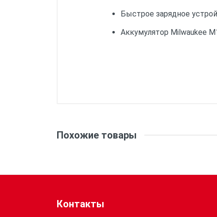
Быстрое зарядное устройс
Аккумулятор Milwaukee M12
Вес:
Емкость аккумулятора (Ач):
Похожие товары
Напряжение (В):
Система:
Контакты
Тип аккумулятора: