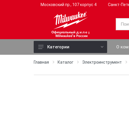
Московский пр., 107 корпус 4
Санкт-Пет
дилер
О ком
Категории
Электроинструмент
Главная
Каталог
Электроинструмент
Ручной инструмент
Слесарный инструмент
Садовый инструмент
Профессиональный
инструмент
Измерительные приборы
Оснастка