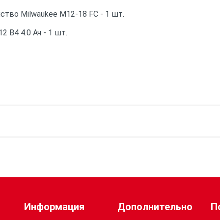
тво Milwaukee M12-18 FC - 1 шт.
 B4 4.0 Ач - 1 шт.
9.0
18
M18
Информация
Дополнительно
П
Li-ion