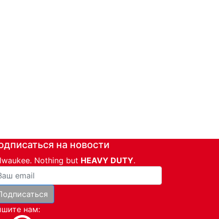
одписаться на новости
lwaukee. Nothing but
HEAVY DUTY
.
ша почта
Подписаться
и
шите нам: