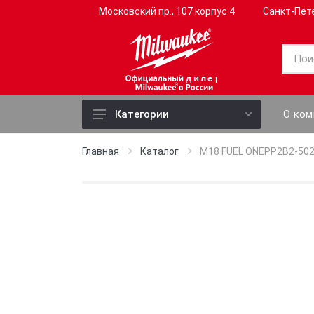
Московский пр., 107 корпус 4
Санкт-Пет
дилер
О ком
Категории
Электроинструмент
Главная
Каталог
M18 FUEL ONEPP2B2-50
Ручной инструмент
Слесарный инструмент
Садовый инструмент
Профессиональный
инструмент
Измерительные приборы
Оснастка