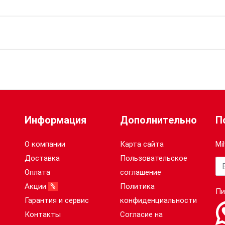
2
5.0
Li-ion
Информация
Дополнительно
П
M18 ONEPD2 - M18 FUEL™ ONE-KEY™ Ударная дрель
О компании
Карта сайта
Mi
Доставка
Пользовательское
M18 ONEIWF12 - M18 FUEL™ ONE-KEY™ ½″ Импульсный гайковер
Ва
Оплата
соглашение
Акции
%
Политика
Пи
Гарантия и сервис
конфиденциальности
Контакты
Согласие на