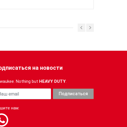
одписаться на новости
lwaukee. Nothing but
HEAVY DUTY
.
т с фрикционным кольцом
ша почта
Подписаться
шите нам: