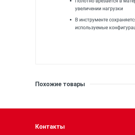
Полотно врезается в мат
увеличении нагрузки
В инструменте сохраняетс
используемые конфигура
Вес:
Аккумулятор, шт.:
Похожие товары
Амплитуда хода (мм):
Емкость аккумулятора (Ач):
Контакты
Макс. глубина пропила в