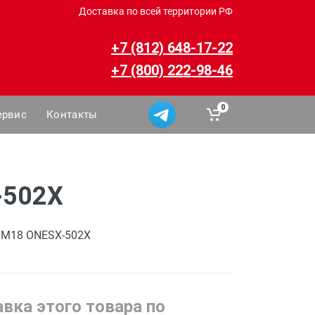
Доставка по всей территории РФ
+7 (812) 648-17-22
+7 (800) 222-98-46
0
ервис
Контакты
-502X
e M18 ONESX-502X
вка этого товара по