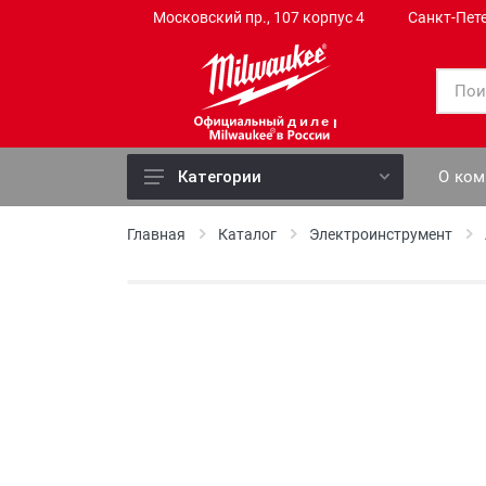
Московский пр., 107 корпус 4
Санкт-Пет
дилер
О ко
Категории
Электроинструмент
Главная
Каталог
Электроинструмент
Ручной инструмент
Слесарный инструмент
Садовый инструмент
Профессиональный инструмент
Измерительные приборы
Оснастка