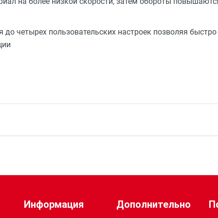
ериал на более низкой скорости, затем обороты повышают
я до четырех пользовательских настроек позволяя быстро
ции
2
28.6
5.0
Информация
Дополнительно
П