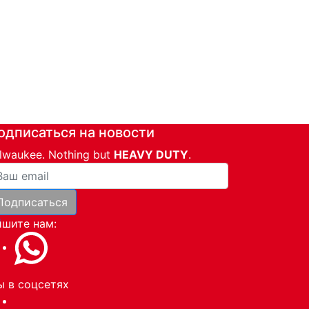
одписаться на новости
lwaukee. Nothing but
HEAVY DUTY
.
ша почта
Подписаться
и
шите нам:
 в соцсетях