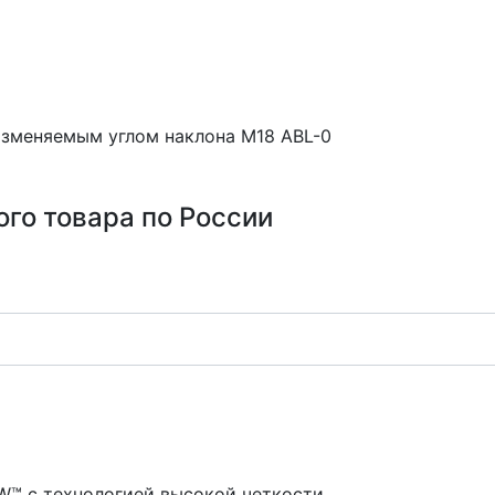
изменяемым углом наклона M18 ABL-0
ого товара по России
™ с технологией высокой четкости