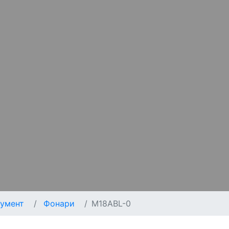
умент
Фонари
M18ABL-0