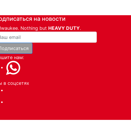
одписаться на новости
lwaukee. Nothing but
HEAVY DUTY
.
ша почта
Подписаться
и
шите нам:
 в соцсетях