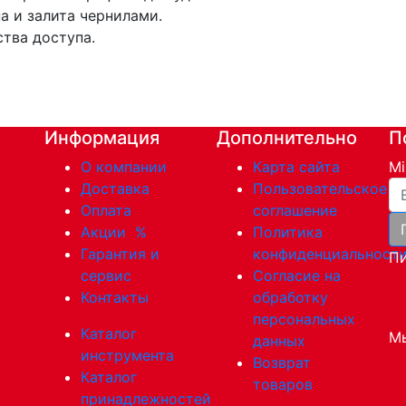
 и залита чернилами.
ства доступа.
Информация
Дополнительно
П
О компании
Карта сайта
Mi
Ва
Доставка
Пользовательское
Оплата
соглашение
Акции
%
Политика
Гарантия и
конфиденциальност
Пи
сервис
Согласие на
Контакты
обработку
персональных
Каталог
Мы
данных
инструмента
Возврат
Каталог
товаров
принадлежностей