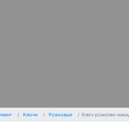
умент
Ключи
Рожковые
Ключ рожково-накид