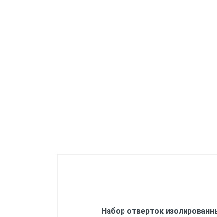
Системные принадлежности
Одежда
Хранение инструмента
Набор отверток изолированны