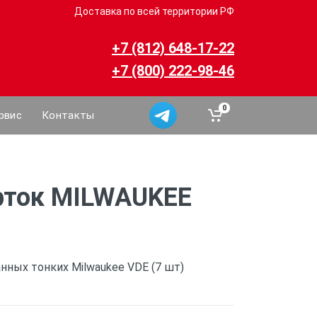
Доставка по всей территории РФ
+7 (812) 648-17-22
+7 (800) 222-98-46
0
рвис
Контакты
рток MILWAUKEE
нных тонких Milwaukee VDE (7 шт)