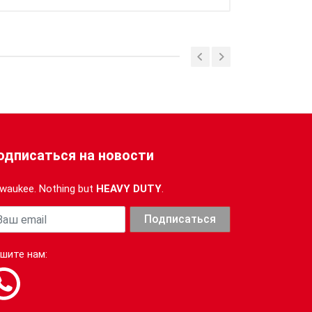
одписаться на новости
lwaukee. Nothing but
HEAVY DUTY
.
ша почта
Подписаться
шите нам: