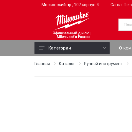
Московский пр., 107 корпус 4
Санкт-Пет
дилер
О ком
Категории
Электроинструмент
Главная
Каталог
Ручной инструмент
Ручной инструмент
Слесарный инструмент
Садовый инструмент
Профессиональный
инструмент
Измерительные приборы
Оснастка