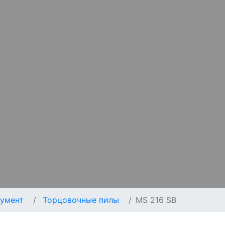
умент
Торцовочные пилы
MS 216 SB