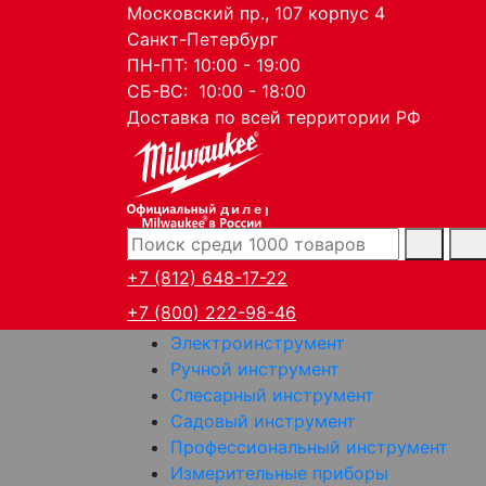
Московский пр., 107 корпус 4
Санкт-Петербург
ПН-ПТ: 10:00 - 19:00
СБ-ВС: 10:00 - 18:00
Доставка по всей территории РФ
дилер
+7 (812) 648-17-22
+7 (800) 222-98-46
Электроинструмент
Ручной инструмент
Слесарный инструмент
Садовый инструмент
Профессиональный инструмент
Измерительные приборы