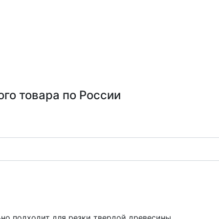
ого товара по России
ьно подходит для резки твердой древесины