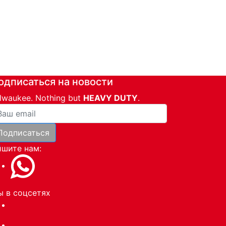
одписаться на новости
lwaukee. Nothing but
HEAVY DUTY
.
ша почта
Подписаться
и
шите нам:
 в соцсетях