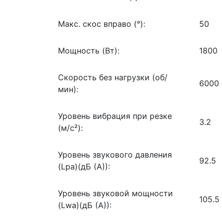
Макс. скос вправо (°):
50
Мощность (Вт):
1800
Скорость без нагрузки (об/
6000
мин):
Уровень вибрация при резке
3.2
(м/с²):
Уровень звукового давления
92.5
(Lpa)(дБ (А)):
Уровень звуковой мощности
105.5
(Lwa)(дБ (А)):