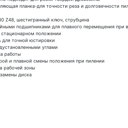
вляющая планка-для точности реза и долговечности пи
30 Z48, шестигранный ключ, струбцина
ейными подшипниками для плавного перемещения при 
в стационарном положении
ь для точной юстировки
едустановленными углами
ва работы
трой и плавной смены положения при пилении
а рабочей зоны
 замены диска