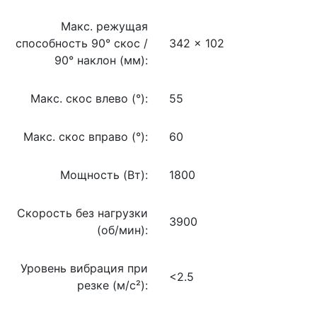
Макс. режущая
способность 90° cкос /
342 x 102
90° наклон (мм):
Макс. скос влево (°):
55
Макс. скос вправо (°):
60
Мощность (Вт):
1800
Скорость без нагрузки
3900
(об/мин):
Уровень вибрация при
<2.5
резке (м/с²):