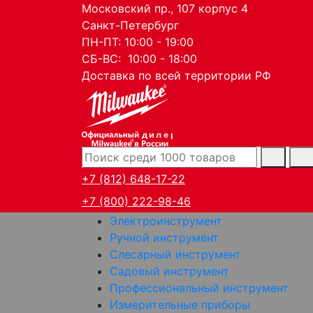
Московский пр., 107 корпус 4
Санкт-Петербург
ПН-ПТ: 10:00 - 19:00
СБ-ВС: 10:00 - 18:00
Доставка по всей территории РФ
дилер
+7 (812) 648-17-22
+7 (800) 222-98-46
Электроинструмент
Ручной инструмент
Слесарный инструмент
Садовый инструмент
Профессиональный инструмент
Измерительные приборы