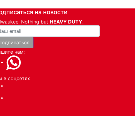
одписаться на новости
lwaukee. Nothing but
HEAVY DUTY
.
ша почта
Подписаться
и
шите нам:
 в соцсетях