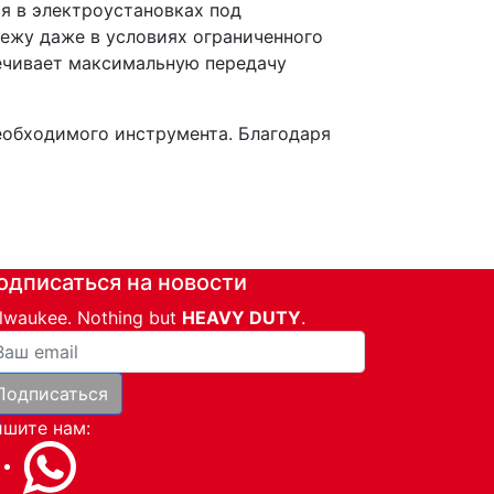
я в электроустановках под
пежу даже в условиях ограниченного
печивает максимальную передачу
еобходимого инструмента. Благодаря
одписаться на новости
lwaukee. Nothing but
HEAVY DUTY
.
ша почта
Подписаться
и
шите нам: