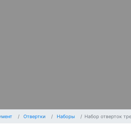
умент
Отвертки
Наборы
Набор отверток тр