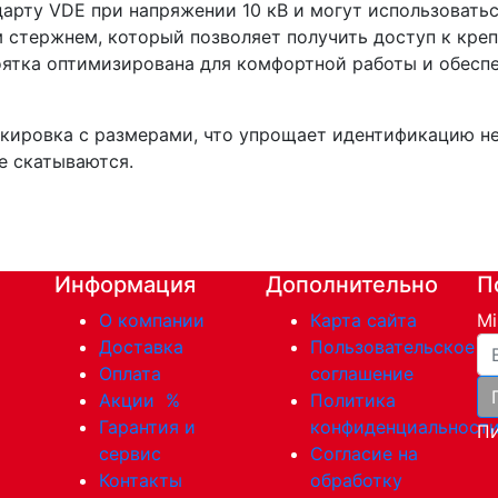
арту VDE при напряжении 10 кВ и могут использоватьс
 стержнем, который позволяет получить доступ к кре
коятка оптимизирована для комфортной работы и обес
ркировка с размерами, что упрощает идентификацию н
е скатываются.
Информация
Дополнительно
П
О компании
Карта сайта
Mi
Ва
Доставка
Пользовательское
Оплата
соглашение
Акции
%
Политика
Гарантия и
конфиденциальност
Пи
сервис
Согласие на
Контакты
обработку