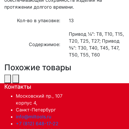
протяжении долгого времени.
Кол-во в упаковке:
13
Привод ¼″: T8, T10, T15,
T20, T25, T27; Привод
Содержимое:
⅜″: T30, T40, T45, T47,
T50, T55, T60
Похожие товары
Контакты
Московский пр., 107
корпус 4,
Санкт-Петербург
info@miltools.ru
+7 (812) 648-17-22