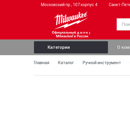
Московский пр., 107 корпус 4
Санкт-Пет
дилер
О ком
Категории
Электроинструмент
Главная
Каталог
Ручной инструмент
Ручной инструмент
Слесарный инструмент
Садовый инструмент
Профессиональный
инструмент
Измерительные приборы
Оснастка