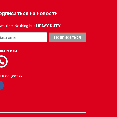
одписаться на новости
lwaukee. Nothing but
HEAVY DUTY
.
ша почта
Подписаться
шите нам:
 в соцсетях