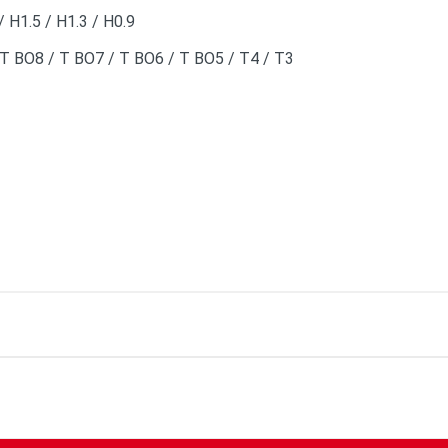
 H1.5 / H1.3 / H0.9
T BO8 / T BO7 / T BO6 / T BO5 / T4 / T3