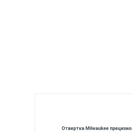
Системные принадлежности
Одежда
Хранение инструмента
Отвертка Milwaukee прецизион