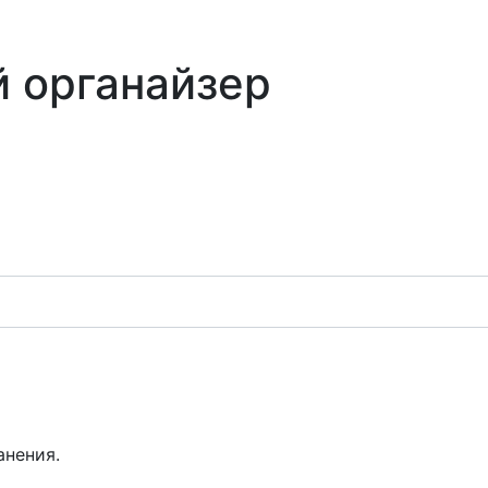
 органайзер
нения.