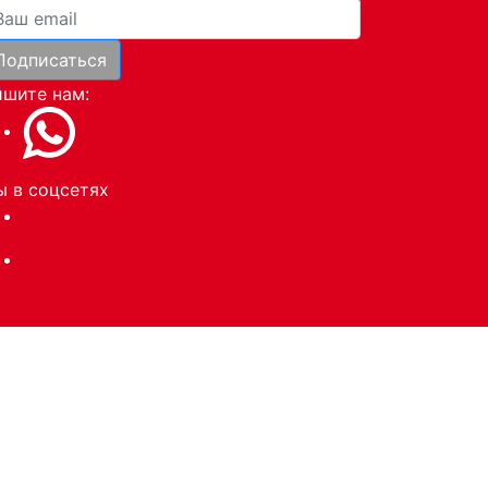
ша почта
Подписаться
и
шите нам:
 в соцсетях