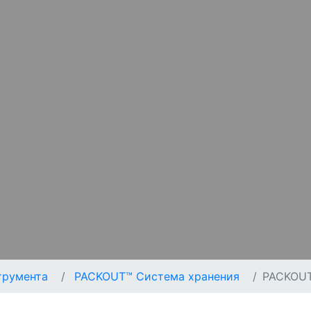
трумента
PACKOUT™ Система хранения
PACKOUT