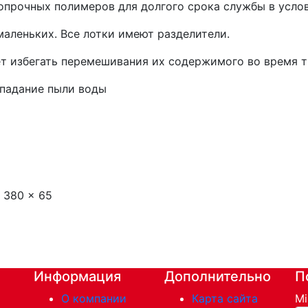
опрочных полимеров для долгого срока службы в усло
маленьких. Все лотки имеют разделители.
ет избегать перемешивания их содержимого во время 
опадание пыли воды
 380 x 65
Информация
Дополнительно
П
О компании
Карта сайта
Mi