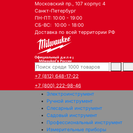
Московский пр., 107 корпус 4
Санкт-Петербург
ПН-ПТ: 10:00 - 19:00
СБ-ВС: 10:00 - 18:00
Доставка по всей территории РФ
дилер
+7 (812) 648-17-22
+7 (800) 222-98-46
Электроинструмент
Ручной инструмент
Слесарный инструмент
Садовый инструмент
Профессиональный инструмент
Измерительные приборы