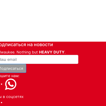
одписаться на новости
lwaukee. Nothing but
HEAVY DUTY
.
ша почта
Подписаться
и
шите нам:
 в соцсетях