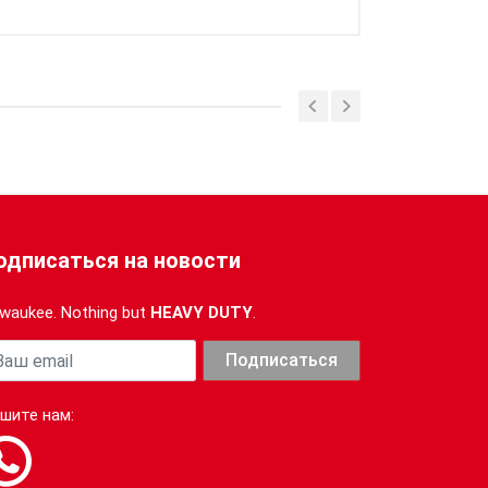
одписаться на новости
lwaukee. Nothing but
HEAVY DUTY
.
ша почта
Подписаться
шите нам: