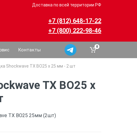
Доставка по всей территории РФ
+7 (812) 648-17-22
+7 (800) 222-98-46
0
рвис
Контакты
ка Shockwave TX BO25 x 25 мм - 2 шт
ockwave TX BO25 x
т
ave TX BO25 25мм (2шт)