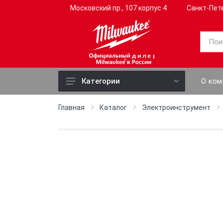
Московский пр., 107 корпус 4
Санкт-Пет
дилер
О ком
Категории
Электроинструмент
Главная
Каталог
Электроинструмент
Ручной инструмент
Слесарный инструмент
Садовый инструмент
Профессиональный
инструмент
Измерительные приборы
Оснастка