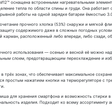
 M12™ оснащена встроенными нагревательными элемент
ение тепла по области спины и груди. Она работает 
ерывной работы на одной зарядке батареи ёмкостью 3.0
очетание прочного хлопка (53%) снаружи и мягкой фли
защиту содержимого даже в сложных погодных услови
й карман, расположенный либо впереди, либо сзади, 
ичного использования — осенью и весной её можно на
ельным слоем, предотвращающим переохлаждение и из
в трёх зонах, что обеспечивает максимальное сохране
ся простым нажатием кнопки на терморегуляторе с тр
ти.
ниша для хранения смартфона и возможность стирки в
нальность изделия. Подходит ко всему ассортименту 