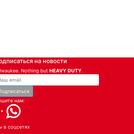
одписаться на новости
lwaukee. Nothing but
HEAVY DUTY
.
ша почта
Подписаться
и
шите нам:
 в соцсетях