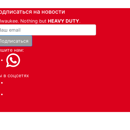
одписаться на новости
lwaukee. Nothing but
HEAVY DUTY
.
ша почта
Подписаться
и
шите нам:
 в соцсетях