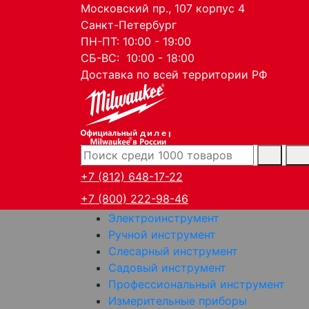
Московский пр., 107 корпус 4
Санкт-Петербург
ПН-ПТ: 10:00 - 19:00
СБ-ВС: 10:00 - 18:00
Доставка по всей территории РФ
дилер
+7 (812) 648-17-22
+7 (800) 222-98-46
Электроинструмент
Ручной инструмент
Слесарный инструмент
Садовый инструмент
Профессиональный инструмент
Измерительные приборы