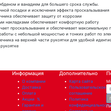
ибденом и ванадием для большего срока службы.
чной посадки и исключения эффекта проскальзывания
чника обеспечивает защиту от коррозии
ими накладками обеспечивает комфортную работу
ючает проскальзывание и обеспечивает максимальную 
 работы с небольшой мощностью и тонких работ по эле
ечника на верхней части рукоятки для удобной иденти
 рукоятке
Информация
Дополнительно
П
О компании
Карта сайта
Mi
Ва
Доставка
Пользовательское
Оплата
соглашение
Акции
%
Политика
Гарантия и
конфиденциальност
Пи
сервис
Согласие на