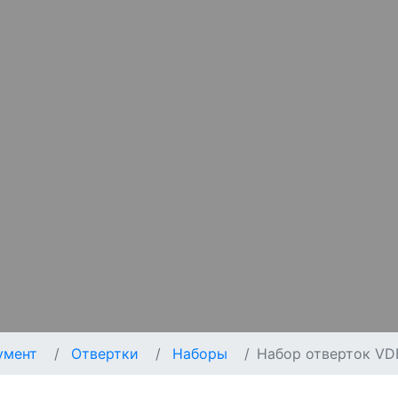
умент
Отвертки
Наборы
Набор отверток VDE 