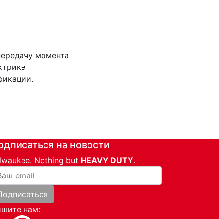
передачу момента
ктрике
фикации.
одписаться на новости
lwaukee. Nothing but
HEAVY DUTY
.
ша почта
Подписаться
и
шите нам: