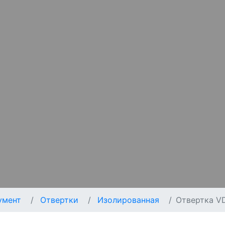
умент
Отвертки
Изолированная
Отвертка VD