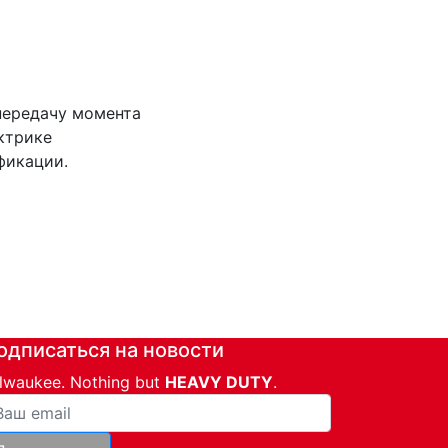
передачу момента
ктрике
фикации.
одписаться на новости
lwaukee. Nothing but
HEAVY DUTY
.
ша почта