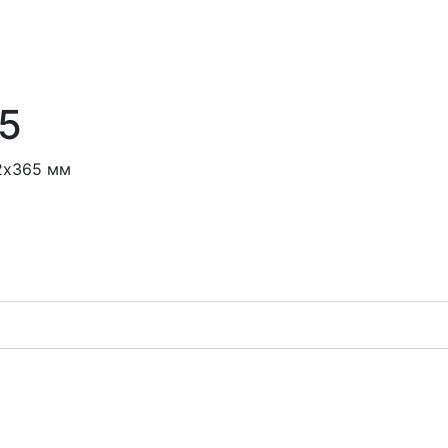
5
2х365 мм