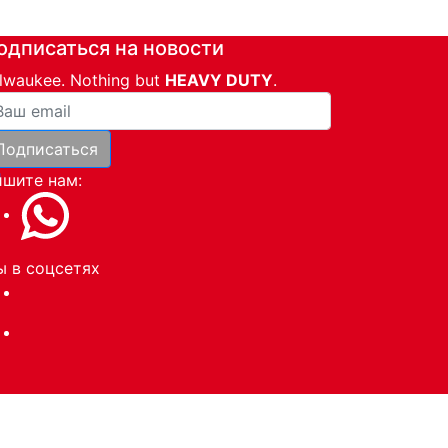
одписаться на новости
lwaukee. Nothing but
HEAVY DUTY
.
ша почта
Подписаться
и
шите нам:
 в соцсетях