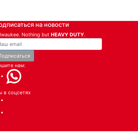
одписаться на новости
lwaukee. Nothing but
HEAVY DUTY
.
ша почта
Подписаться
и
шите нам:
 в соцсетях