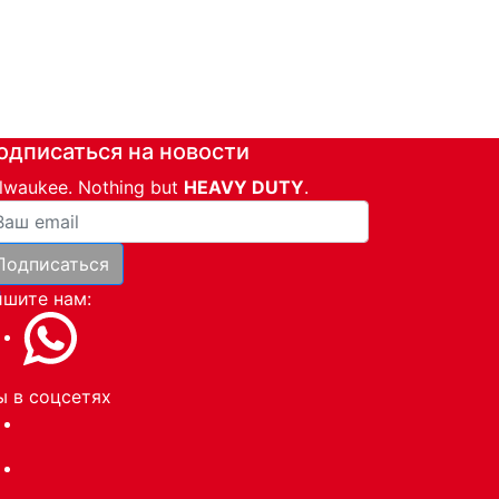
одписаться на новости
lwaukee. Nothing but
HEAVY DUTY
.
ша почта
Подписаться
и
шите нам:
 в соцсетях