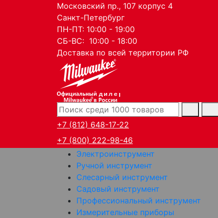
Московский пр., 107 корпус 4
Санкт-Петербург
ПН-ПТ: 10:00 - 19:00
СБ-ВС: 10:00 - 18:00
Доставка по всей территории РФ
дилер
+7 (812) 648-17-22
+7 (800) 222-98-46
Электроинструмент
Ручной инструмент
Слесарный инструмент
Садовый инструмент
Профессиональный инструмент
Измерительные приборы