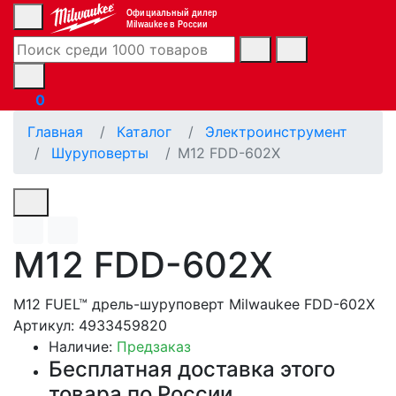
Официальный дилер
Milwaukee в России
0
Главная
Каталог
Электроинструмент
Шуруповерты
M12 FDD-602X
M12 FDD-602X
M12 FUEL™ дрель-шуруповерт Milwaukee FDD-602X
Артикул: 4933459820
Наличие:
Предзаказ
Бесплатная доставка этого
товара по России