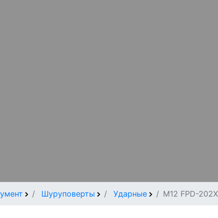
умент
Шуруповерты
Ударные
M12 FPD-202X