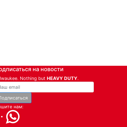
одписаться на новости
lwaukee. Nothing but
HEAVY DUTY
.
ша почта
Подписаться
и
шите нам: