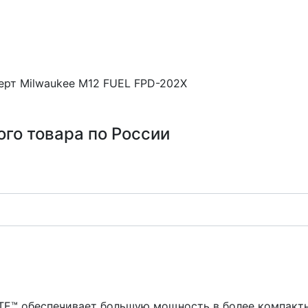
ерт Milwaukee M12 FUEL FPD-202X
ого товара по России
E™ обеспечивает большую мощность в более компакт