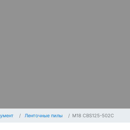
умент
Ленточные пилы
M18 CBS125-502C