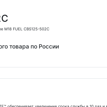
2C
kee M18 FUEL CBS125-502C
ого товара по России
™ обеспечивает увеличение срока службы в 10 раз и 