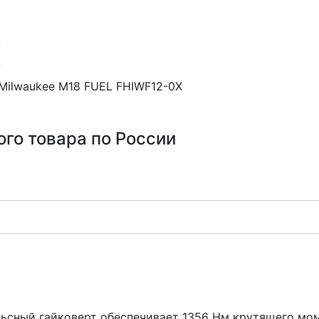
X
Milwaukee M18 FUEL FHIWF12-0X
ого товара по России
сный гайковерт обеспечивает 1356 Нм крутящего мом