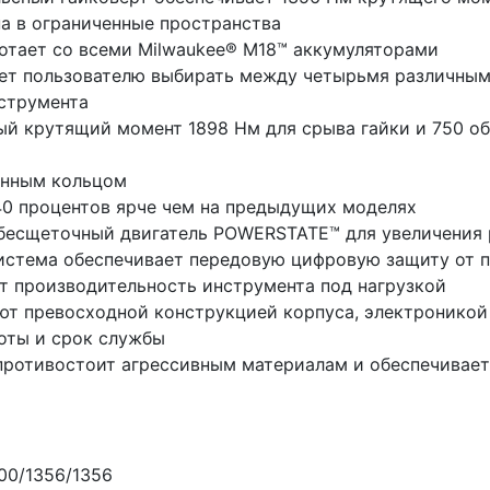
па в ограниченные пространства
ботает со всеми Milwaukee® М18™ аккумуляторами
ет пользователю выбирать между четырьмя различным
струмента
й крутящий момент 1898 Нм для срыва гайки и 750 о
онным кольцом
40 процентов ярче чем на предыдущих моделях
 бесщеточный двигатель POWERSTATE™ для увеличения
истема обеспечивает передовую цифровую защиту от п
т производительность инструмента под нагрузкой
т превосходной конструкцией корпуса, электроникой
боты и срок службы
ротивостоит агрессивным материалам и обеспечивает
00/1356/1356