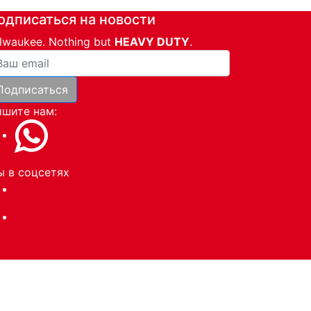
одписаться на новости
lwaukee. Nothing but
HEAVY DUTY
.
ша почта
Подписаться
и
шите нам:
 в соцсетях