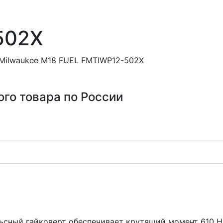
502X
Milwaukee M18 FUEL FMTIWP12-502X
ого товара по России
сный гайковерт обеспечивает крутящий момент 610 Н