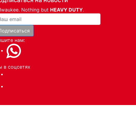
lwaukee. Nothing but
HEAVY DUTY
.
ша почта
Подписаться
и
шите нам:
 в соцсетях