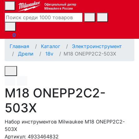
Официальный дилер
Milwaukee в России
0
Главная
Каталог
Электроинструмент
Дрели
18v
M18 ONEPP2C2-503X
M18 ONEPP2C2-
503X
Набор инструментов Milwaukee M18 ONEPP2C2-
503X
Артикул: 4933464832