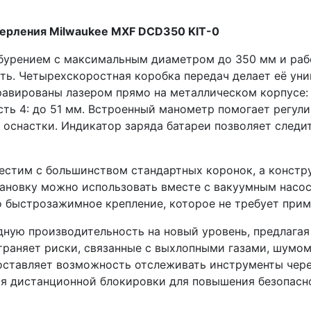
верления Milwaukee MXF DCD350 KIT-0
бурением с максимальным диаметром до 350 мм и рабо
ь. Четырехскоростная коробка передач делает её унив
вированы лазером прямо на металлическом корпусе: С
сть 4: до 51 мм. Встроенный манометр помогает регул
оснастки. Индикатор заряда батареи позволяет следит
естим с большинством стандартных коронок, а конст
ановку можно использовать вместе с вакуумным насос
 быстрозажимное крепление, которое не требует прим
ную производительность на новый уровень, предлагая
траняет риски, связанные с выхлопными газами, шумо
ставляет возможность отслеживать инструменты через
ия дистанционной блокировки для повышения безопасн