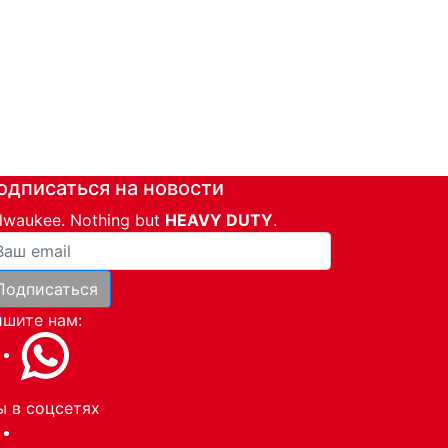
одписаться на новости
lwaukee. Nothing but
HEAVY DUTY
.
ша почта
Подписаться
и
шите нам:
 в соцсетях