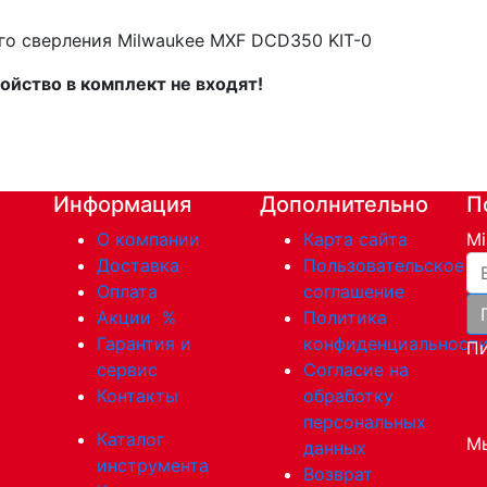
го сверления Milwaukee MXF DCD350 KIT-0
ойство в комплект не входят!
Информация
Дополнительно
П
О компании
Карта сайта
Mi
Ва
Доставка
Пользовательское
Оплата
соглашение
Акции
%
Политика
Гарантия и
конфиденциальност
Пи
сервис
Согласие на
Контакты
обработку
персональных
Каталог
Мы
данных
инструмента
Возврат