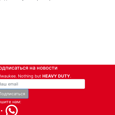
одписаться на новости
lwaukee. Nothing but
HEAVY DUTY
.
ша почта
Подписаться
и
шите нам: