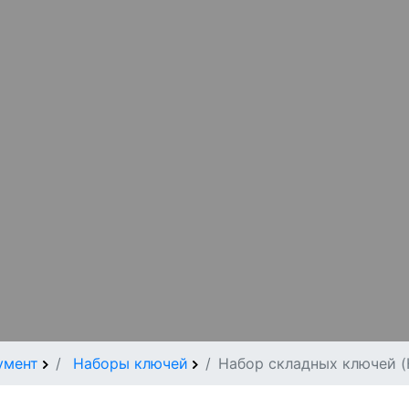
умент
Наборы ключей
Набор складных ключей (