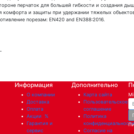
тороне перчаток для большей гибкости и создания ды
ия комфорта и защиты при удержании тяжелых объектов
отивление порезам: EN420 and EN388:2016.
L
Информация
Дополнительно
П
О компании
Карта сайта
Mi
Ва
Доставка
Пользовательское
Оплата
соглашение
Акции
%
Политика
Гарантия и
конфиденциальност
Пи
сервис
Согласие на