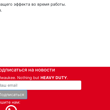
шащего эффекта во время работы.
.
одписаться на новости
lwaukee. Nothing but
HEAVY DUTY
.
ша почта
Подписаться
и
шите нам: