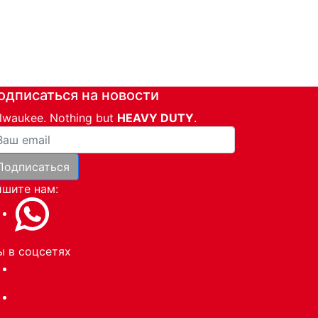
одписаться на новости
lwaukee. Nothing but
HEAVY DUTY
.
ша почта
Подписаться
и
шите нам:
 в соцсетях