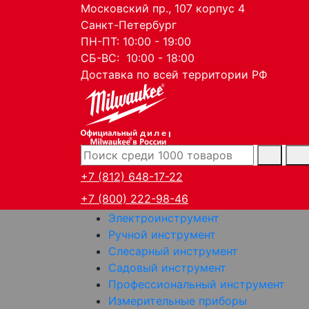
Московский пр., 107 корпус 4
Санкт-Петербург
ПН-ПТ: 10:00 - 19:00
СБ-ВС: 10:00 - 18:00
Доставка по всей территории РФ
дилер
+7 (812) 648-17-22
+7 (800) 222-98-46
Электроинструмент
Ручной инструмент
Слесарный инструмент
Садовый инструмент
Профессиональный инструмент
Измерительные приборы