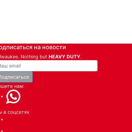
одписаться на новости
lwaukee. Nothing but
HEAVY DUTY
.
ша почта
Подписаться
и
шите нам:
 в соцсетях