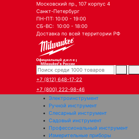
Московский пр., 107 корпус 4
Санкт-Петербург
ПН-ПТ: 10:00 - 19:00
СБ-ВС: 10:00 - 18:00
Доставка по всей территории РФ
дилер
+7 (812) 648-17-22
+7 (800) 222-98-46
Электроинструмент
Ручной инструмент
Слесарный инструмент
Садовый инструмент
Профессиональный инструмент
Измерительные приборы